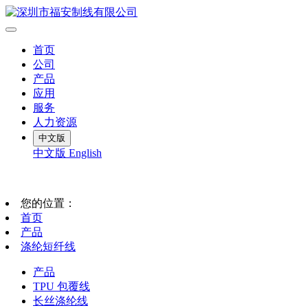
首页
公司
产品
应用
服务
人力资源
中文版
中文版
English
您的位置：
首页
产品
涤纶短纤线
产品
TPU 包覆线
长丝涤纶线