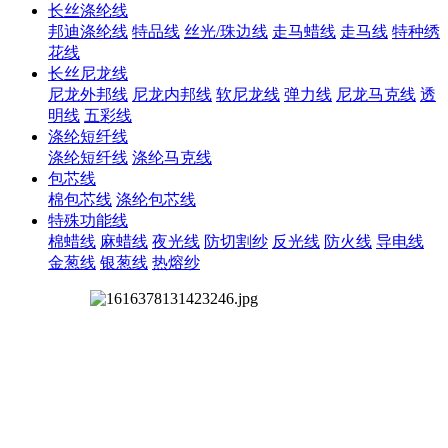
长丝涤纶线
邦迪涤纶线
特品线
丝光/珠边线
走马蜡线
走马线
特种绣
花线
长丝尼龙线
尼龙外邦线
尼龙内邦线
软尼龙线
弹力线
尼龙马克线
透
明线
五彩线
涤纶短纤线
涤纶短纤线
涤纶马克线
包芯线
棉包芯线
涤纶包芯线
特殊功能线
棉蜡线
麻蜡线
夜光线
防切割纱
反光线
防火线
导电线
金葱线
银葱线
热熔纱