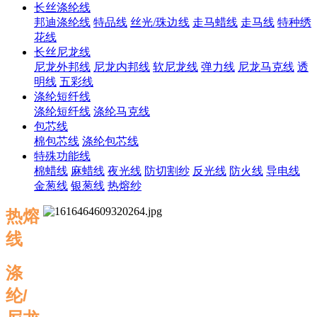
长丝涤纶线
邦迪涤纶线
特品线
丝光/珠边线
走马蜡线
走马线
特种绣
花线
长丝尼龙线
尼龙外邦线
尼龙内邦线
软尼龙线
弹力线
尼龙马克线
透
明线
五彩线
涤纶短纤线
涤纶短纤线
涤纶马克线
包芯线
棉包芯线
涤纶包芯线
特殊功能线
棉蜡线
麻蜡线
夜光线
防切割纱
反光线
防火线
导电线
金葱线
银葱线
热熔纱
热熔
线
涤
纶/